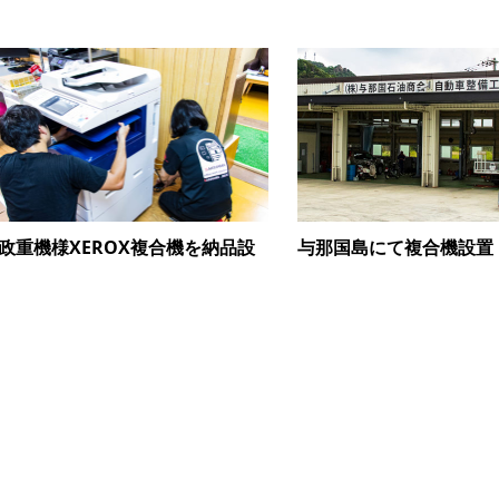
政重機様XEROX複合機を納品設
与那国島にて複合機設置