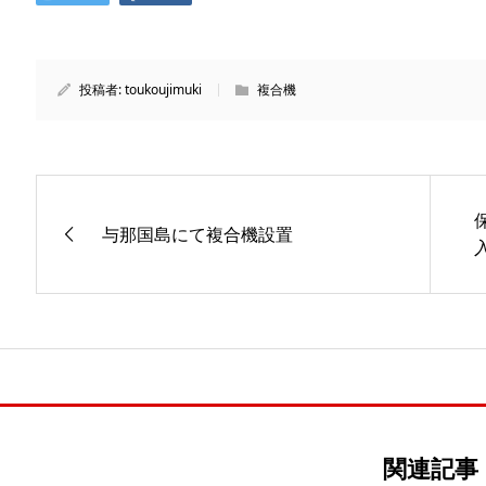
投稿者:
toukoujimuki
複合機
与那国島にて複合機設置
関連記事