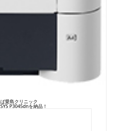
えば愛島クリニック
SYS P3045dn
を納品！